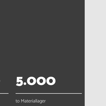
0
5
.
0
0
0
to Materiallager