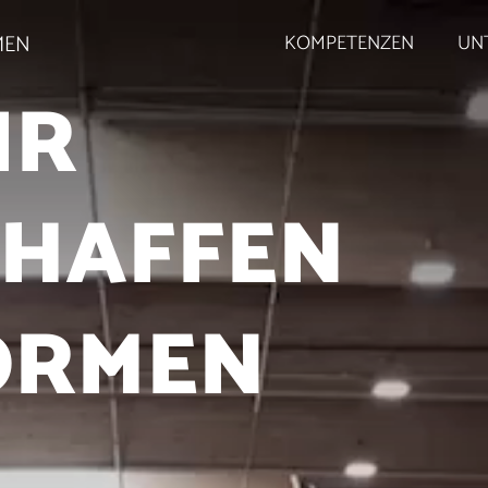
MEN
KOMPETENZEN
UN
IR
ROSS
CHAFFEN
CHWER
ORMEN
SW