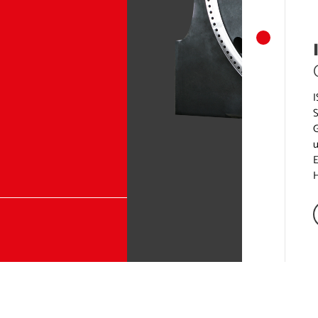
I
S
G
u
E
H