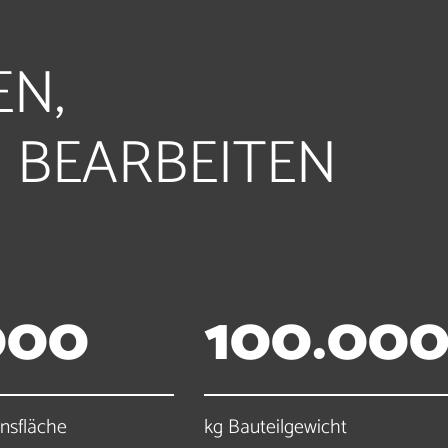
EN,
 BEARBEITEN
0
0
0
1
0
0
.
0
0
nsfläche
kg Bauteilgewicht