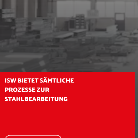
ISW BIETET SÄMTLICHE
ERFAHREN SIE MEHR ÜBER
PROZESSE ZUR
ISW GMBH
STAHLBEARBEITUNG
mehr über isw erfahren