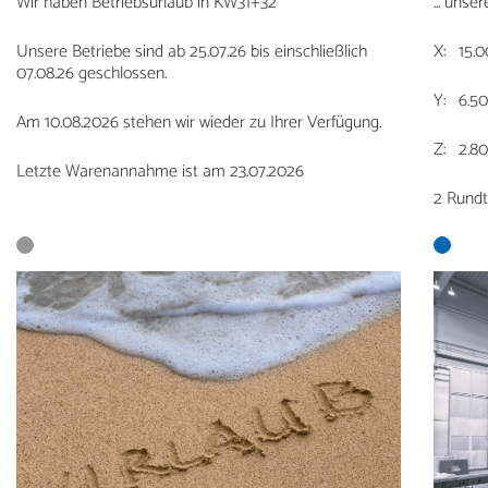
Wir haben Betriebsurlaub in KW31+32
... uns
Unsere Betriebe sind ab 25.07.26 bis einschließlich
X: 15.
07.08.26 geschlossen.
Y: 6.5
Am 10.08.2026 stehen wir wieder zu Ihrer Verfügung.
Z: 2.8
Letzte Warenannahme ist am 23.07.2026
2 Rundt